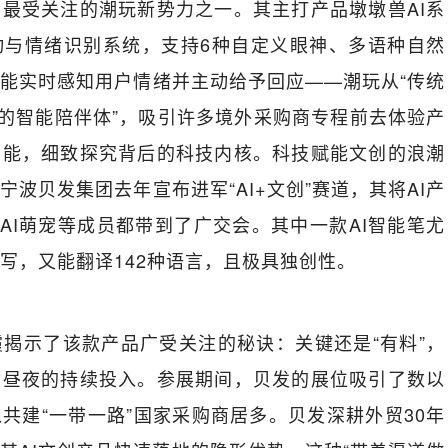
最受关注的潮玩新势力之一。其主打产品墩墩兽AI系
动与情绪识别系统，支持6种自定义眼神、多语种自然
能实时感知用户情绪并主动给予回应——潮玩从“传统
度的智能陪伴体”，吸引许多境外采购商专程前去体验产
功能，细致探究背后的科技内核。科技赋能文创的浪潮
波贝发集团去年宣布进军“AI+文创”赛道，其将AI产
、AI萌宠等成员都带到了广交会。其中一款AI智能笔尤
写，又能翻译142种语言，且极具独创性。
孙霞揭示了该款产品广受关注的秘诀：关键还是“有料”，
舍昼夜的持续投入。参展期间，贝发的展位吸引了数以
共建“一带一路”国家采购商居多。贝发深耕外贸30年