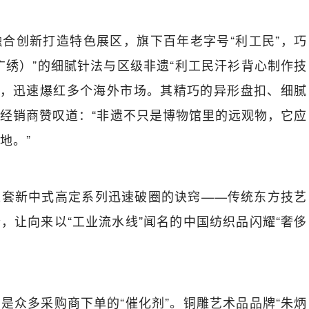
合创新打造特色展区，旗下百年老字号“利工民”，巧
广绣）”的细腻针法与区级非遗“利工民汗衫背心制作技
T”，迅速爆红多个海外市场。其精巧的异形盘扣、细腻
经销商赞叹道：“非遗不只是博物馆里的远观物，它应
地。”
这套新中式高定系列迅速破圈的诀窍——传统东方技艺
，让向来以“工业流水线”闻名的中国纺织品闪耀“奢侈
是众多采购商下单的“催化剂”。铜雕艺术品品牌“朱炳