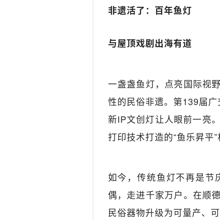
非遗活了：百年鱼灯
与屋顶戏剧出海有道
一盏盏鱼灯，点亮国际视
性的民俗非遗。第139届
新IP文创灯让人眼前一亮
打印技术打造的“鱼乐昇平
如今，传统鱼灯不再是节
偶，走进千家万户。在顺
民俗器物升级为可量产、可